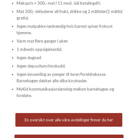
Makspris + 300,- mat i 11 mnd. Juli betalingsfri.
Mat 300,- inkluderer all frukt, drikke og 2 måltider(1 måltid
gratis).
Ingen matpakke nødvendig hvis barnet spiser frokost
hjemme.
Varm mat flere ganger i uken
1 måneds oppsigelsestid.
Ingen dugnad.
Ingen depositum/innskudd.
Ingen innsamling av penger til turer/foreldrekasse.
Barnehagen dekker alle slike kostnader.
MyKid kommunikasjonsløsning mellom barnehagen og
foreldre.
En oversikt over alle våre avdelinger finner du her