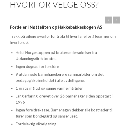
HVORFOR VELGE OSS?
Fordeler i Nøtteliten og Hakkebakkeskogen AS
Trykk på pilene ovenfor for å bla til hver fane for å lese mer om
hver fordel.
Helt i Norgestoppen på brukerundersøkelser fra
Utdanningsdirektoratet.
Ingen dugnad for foreldre
9 utdannede barnehagelærere sammarbider om det
pedagogiske innholdet i alle avdelingene.
1 gratis måltid og sunne varme måltider
Lang erfaring, drevet over 26 barnehager siden oppstart i
1996
Ingen foreldrekasse. Barnehagen dekker alle kostnader til
turer som bondegård og sansehuset.
Fordelaktig vikarløsning