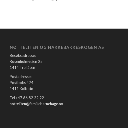
NØTTELITEN OG HAKKEBAKKESKOGEN AS
Besøksadresse:
Rosenholmveien 25
1414 Trollåsen
Postadresse:
Postboks 474
1411 Kolbotn
Tel +47 66 82 22 22
notteliten@familiebarnehage.no